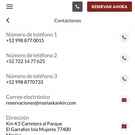
RESERVAR AHORA
Toggle
navigation
Contáctenos
Número de teléfono 1
+52 998 877 0015
Número de teléfono 2
+52 722 14 77 625
Número de teléfono 3
+52 998 8770733
Correo electrónico
reservaciones@mariaskankin.com
Dirección
Km 4.5 Carretera al Parque
El Garrafon Isla Mujeres 77400
Mexico