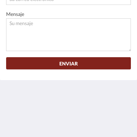
Mensaje
ENVIAR
Maria's Kan Kin
Km 4.5 Carretera al Parque
El Garrafon Isla Mujeres 77400
Mexico
+52 998 877 0015